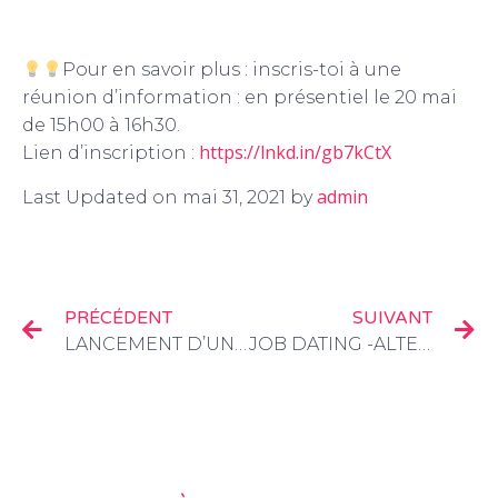
Pour en savoir plus : inscris-toi à une
réunion d’information : en présentiel le 20 mai
de 15h00 à 16h30.
https://lnkd.in/gb7kCtX
Lien d’inscription :
admin
Last Updated on mai 31, 2021 by
PRÉCÉDENT
SUIVANT
LANCEMENT D’UNE FORMATION TECHNICIEN DÉVELOPPEUR WEB, SPÉCIALITÉ IOT À CHAMBÉRY
JOB DATING -ALTERNANCE DES DATA ANALYST/SCIENTIST DU CAMPUS NUMÉRIQUE IN THE ALPS DE GRENOBLE