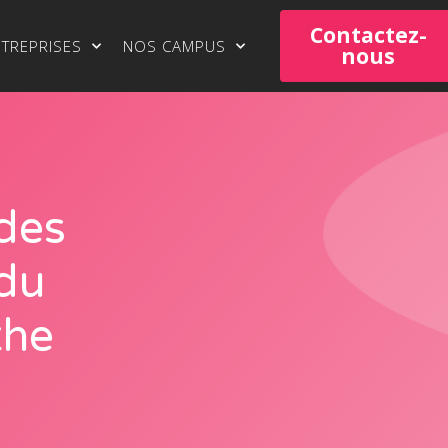
Contactez-
NTREPRISES
NOS CAMPUS
nous
des
 du
the