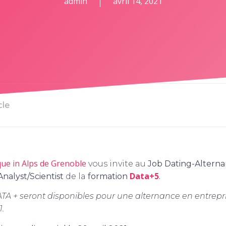
admin
avril 14, 2021
cle
e in Alps de Grenoble
vous invite au
Job Dating-Altern
Data+5
Analyst/Scientist
de la
formation
.
A + seront disponibles pour une alternance en entrepri
1.