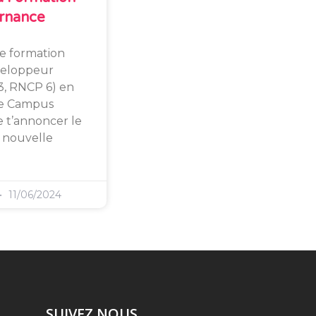
rnance
re formation
eloppeur
3, RNCP 6) en
e Campus
 t’annoncer le
 nouvelle
11/06/2024
SUIVEZ NOUS