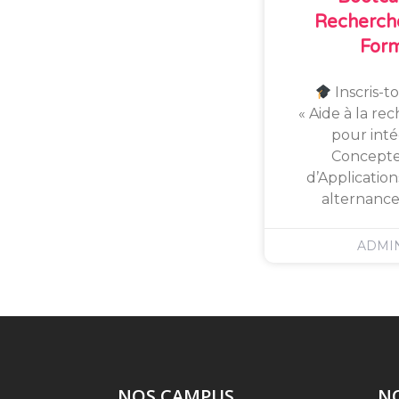
Recherche
For
Inscris-t
« Aide à la re
pour inté
Concept
d’Applicatio
alternance
ADMI
NOS CAMPUS
N