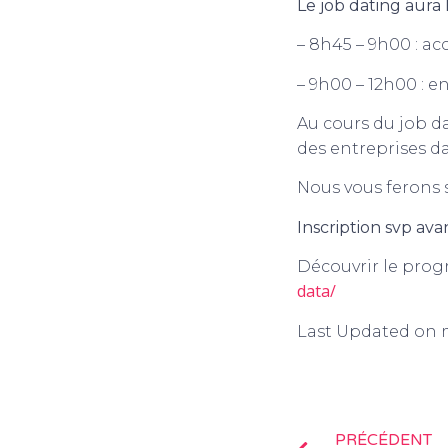
Le job dating aura l
– 8h45 – 9h00 : a
– 9h00 – 12h00 : e
Au cours du job d
des entreprises da
Nous vous ferons 
Inscription svp avan
Découvrir le prog
data/
Last Updated on m
PRÉCÉDENT