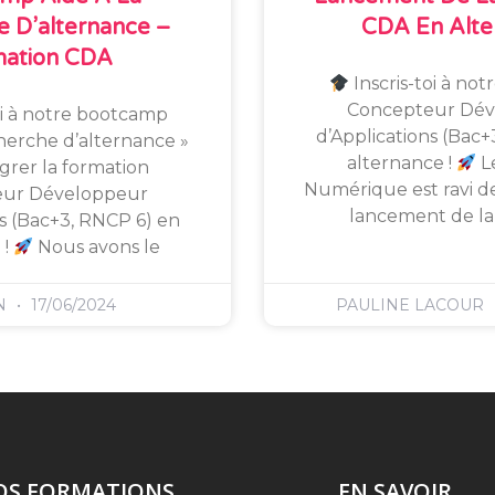
 D’alternance –
CDA En Alte
mation CDA
Inscris-toi à not
Concepteur Dév
oi à notre bootcamp
d’Applications (Bac+
cherche d’alternance »
alternance !
L
grer la formation
Numérique est ravi de
eur Développeur
lancement de la
ns (Bac+3, RNCP 6) en
 !
Nous avons le
N
17/06/2024
PAULINE LACOUR
OS FORMATIONS
EN SAVOIR