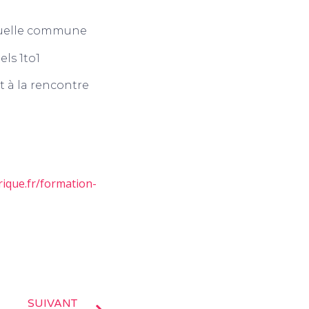
rtuelle commune
els 1to1
t à la rencontre
ique.fr/formation-
SUIVANT