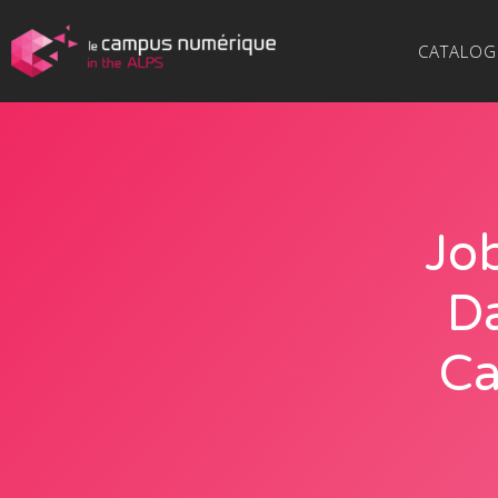
CATALOG
Jo
Da
Ca