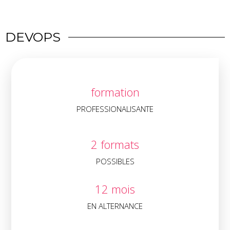
DEVOPS
Candidater
formation
Echangez avec nos équipes
PROFESSIONALISANTE
2 formats
POSSIBLES
12 mois
EN ALTERNANCE