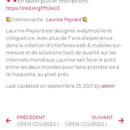
En savoir plus et inscriptions :
https://lnkd.in/gPfh2eUZ
Laurine Peyrard
Intervenante :
Laurine Peyrard est designer web/mobile et
intégratrice. Avec plus de 7 ans d’expérience
dans la création d’interfaces web & mobiles sur-
mesure et de solutions SaaS de qualité sur les
internets mondiaux, Laurine sait faire le pont
entre les deux mondes pour faire prendre vie à
la maquette, au pixel près.
admin
Last Updated on septembre 23, 2021 by
PRÉCÉDENT
SUIVANT
OPEN COURSES IN THE ALPS : “DÉCOUVREZ LES FONDAMENTAUX DU SEO”
OPEN COURSES IN THE ALPS : « APPRENDRE L’ÉCOCONCEPTION WEB «