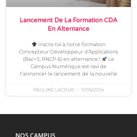
Lancement De La Formation CDA
En Alternance
Inscris-toi à notre formation
Concepteur Développeur d’Applications
(Bac+3, RNCP 6) en alternance !
Le
Campus Numérique est ravi de
t’annoncer le lancement de la nouvelle
PAULINE LACOUR
11/06/2024
NOS CAMPUS