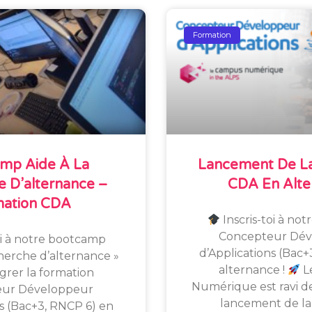
Formation
mp Aide À La
Lancement De La
 D’alternance –
CDA En Alte
mation CDA
Inscris-toi à not
Concepteur Dév
oi à notre bootcamp
d’Applications (Bac+
cherche d’alternance »
alternance !
L
grer la formation
Numérique est ravi de
eur Développeur
lancement de la
ns (Bac+3, RNCP 6) en