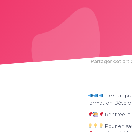
Partager cet arti
Le Campus 
formation Dével
Rentrée le
Pour en sav