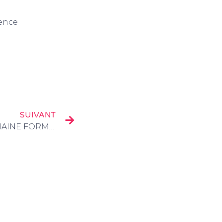
00 Valence
SUIVANT
LANCEMENT DE LA PROCHAINE FORMATION STARTING DEV À GRENOBLE