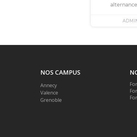
alternance
ADMI
NOS CAMPUS
N
Fo
Annecy
Fo
Valence
Fo
Grenoble