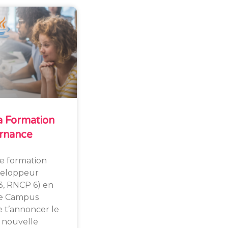
 Formation
rnance
re formation
eloppeur
3, RNCP 6) en
e Campus
 t’annoncer le
 nouvelle