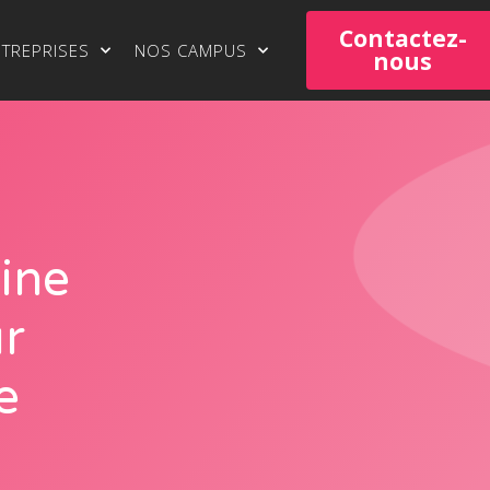
Contactez-
NTREPRISES
NOS CAMPUS
nous
ine
r
e