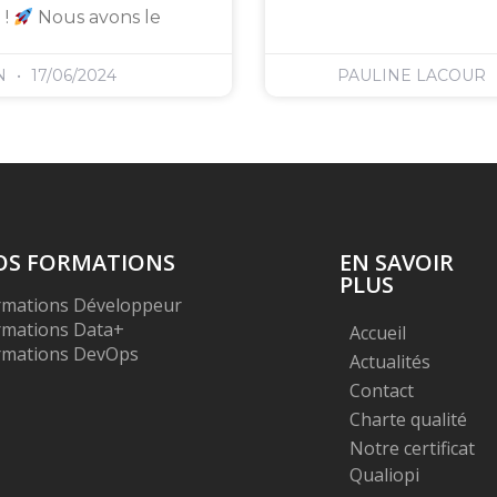
 !
Nous avons le
N
17/06/2024
PAULINE LACOUR
OS FORMATIONS
EN SAVOIR
PLUS
rmations Développeur
rmations Data+
Accueil
rmations DevOps
Actualités
Contact
Charte qualité
Notre certificat
Qualiopi