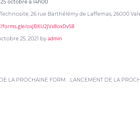
e
25 octobre à 14h00
 Technosite, 26 rue Barthélémy de Laffemas, 260
://forms.gle/oxJBKU2JVx8oxDv58
admin
ctobre 25, 2021 by
LANCEMENT DE LA PROCHAINE FORMATION DATA+ À GRENOBLE