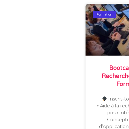
Formation
Bootca
Recherche
For
Inscris-t
« Aide à la re
pour inté
Concept
d’Applicatio